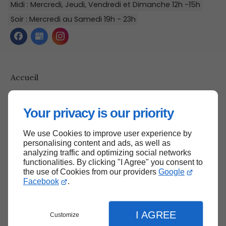
Midi : Mercredi, Jeudi, Vendredi et Dimanche 12h -15h
Soir : Mercredi au Samedi 19h - 23h
Accueil
Contactez-nous
Mentions légales
Your privacy is our priority
Plan du site
We use Cookies to improve user experience by
personalising content and ads, as well as
analyzing traffic and optimizing social networks
functionalities. By clicking "I Agree" you consent to
Haut de page
the use of Cookies from our providers
Google
Facebook
.
I AGREE
Customize