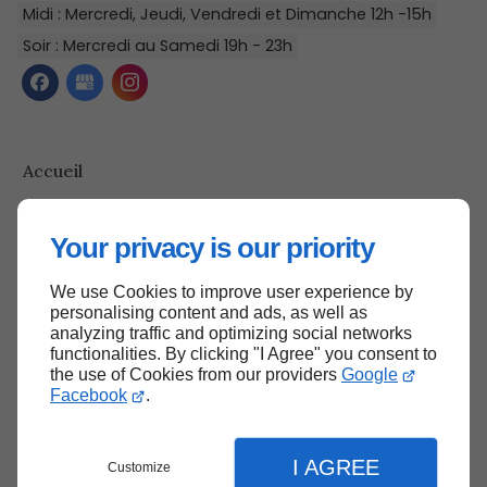
Midi : Mercredi, Jeudi, Vendredi et Dimanche 12h -15h
Soir : Mercredi au Samedi 19h - 23h
Accueil
Contactez-nous
Mentions légales
Your privacy is our priority
Plan du site
We use Cookies to improve user experience by
personalising content and ads, as well as
analyzing traffic and optimizing social networks
functionalities. By clicking "I Agree" you consent to
Haut de page
the use of Cookies from our providers
Google
Facebook
.
I AGREE
Customize