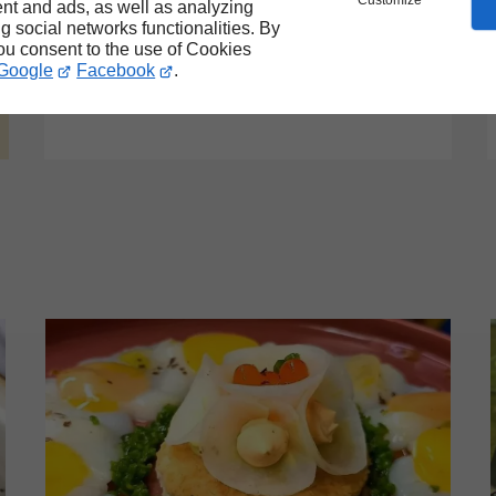
Customize
nt and ads, as well as analyzing
culinaire exceptionnelle.
ng social networks functionalities. By
you consent to the use of Cookies
Google
Facebook
.