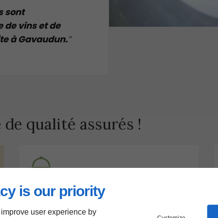
s sont
de vins et de
ite à Gavaudun.
e de qualité assurés !
cy is our priority
Service
 improve user experience by
Nous vous offrons une expérience