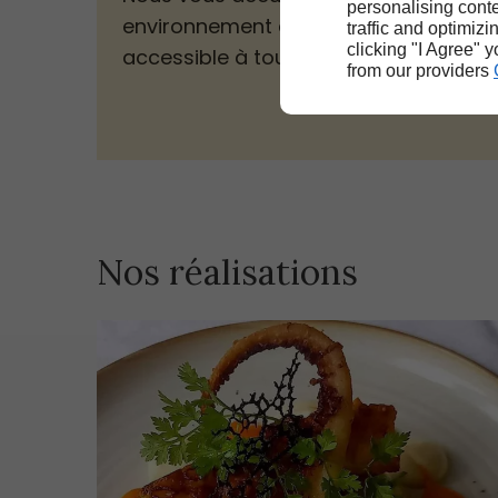
personalising conte
environnement agréable et
traffic and optimizi
clicking "I Agree" 
accessible à tous.
from our providers
Nos réalisations