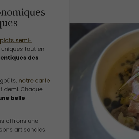
ronomiques
ques
plats semi-
 uniques tout en
entiques des
 goûts,
notre carte
et demi. Chaque
une belle
us offrons une
ssons artisanales.