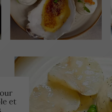
our
le et
.