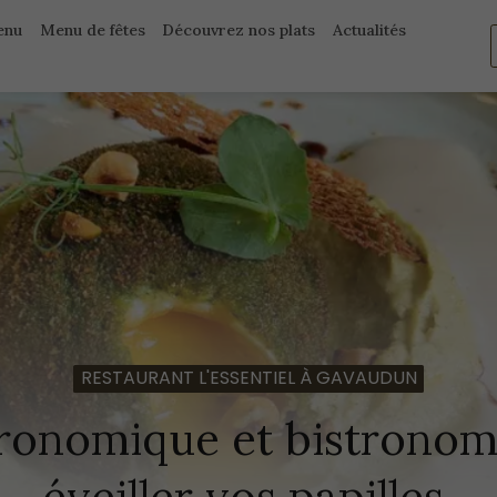
enu
Menu de fêtes
Découvrez nos plats
Actualités
RESTAURANT L'ESSENTIEL À GAVAUDUN
tronomique et bistronom
éveiller vos papilles.